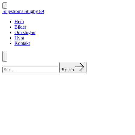
Hoppa
till
Slå
Siljeströms Stugby 89
på/av
innehåll
sök
Hem
Bilder
Om stugan
Hyra
Kontakt
Meny
Sök
efter:
Skicka