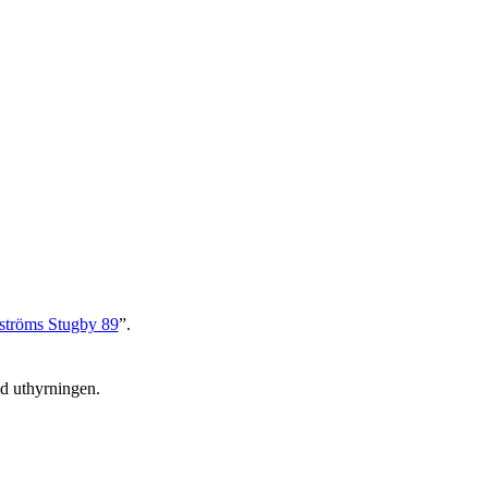
eströms Stugby 89
”.
ed uthyrningen.