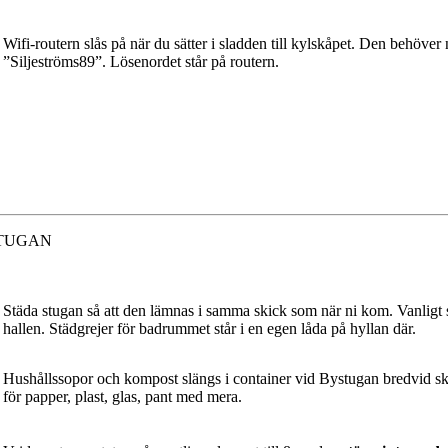
Wifi-routern slås på när du sätter i sladden till kylskåpet. Den behöver 
”Siljeströms89”. Lösenordet står på routern.
STUGAN
Städa stugan så att den lämnas i samma skick som när ni kom. Vanligt sun
hallen. Städgrejer för badrummet står i en egen låda på hyllan där.
Hushållssopor och kompost slängs i container vid Bystugan bredvid ski
för papper, plast, glas, pant med mera.