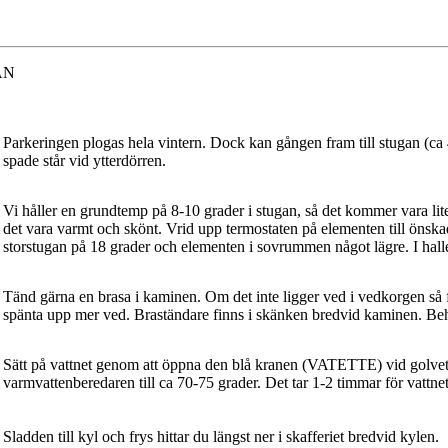
AN
Parkeringen plogas hela vintern. Dock kan gången fram till stugan (ca
spade står vid ytterdörren.
Vi håller en grundtemp på 8-10 grader i stugan, så det kommer vara lit
det vara varmt och skönt. Vrid upp termostaten på elementen till önskad 
storstugan på 18 grader och elementen i sovrummen något lägre. I hall
Tänd gärna en brasa i kaminen. Om det inte ligger ved i vedkorgen så f
spänta upp mer ved. Braständare finns i skänken bredvid kaminen. Behöv
Sätt på vattnet genom att öppna den blå kranen (VATETTE) vid golvet
varmvattenberedaren till ca 70-75 grader. Det tar 1-2 timmar för vattnet 
Sladden till kyl och frys hittar du längst ner i skafferiet bredvid kylen.